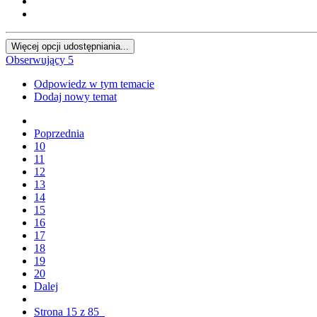
Więcej opcji udostępniania...
Obserwujący
5
Odpowiedz w tym temacie
Dodaj nowy temat
Poprzednia
10
11
12
13
14
15
16
17
18
19
20
Dalej
Strona 15 z 85