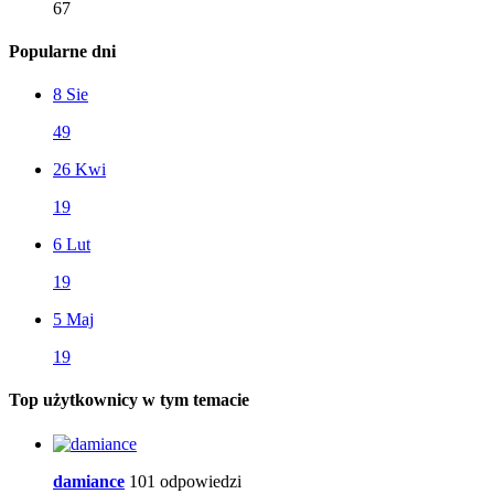
67
Popularne dni
8 Sie
49
26 Kwi
19
6 Lut
19
5 Maj
19
Top użytkownicy w tym temacie
damiance
101 odpowiedzi