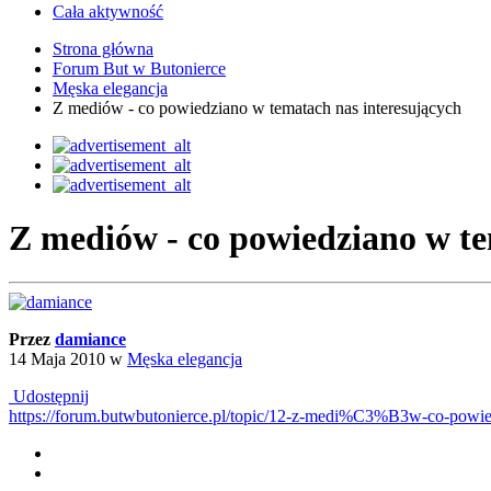
Cała aktywność
Strona główna
Forum But w Butonierce
Męska elegancja
Z mediów - co powiedziano w tematach nas interesujących
Z mediów - co powiedziano w te
Przez
damiance
14 Maja 2010
w
Męska elegancja
Udostępnij
https://forum.butwbutonierce.pl/topic/12-z-medi%C3%B3w-co-powi