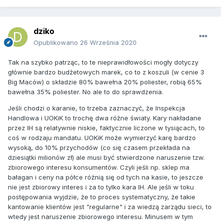
dziko
Opublikowano
26 Września 2020
Tak na szybko patrząc, to te nieprawidłowości mogły dotyczy
głównie bardzo budżetowych marek, co to z koszuli (w cenie 3
Big Maców) o składzie 80% bawełna 20% poliester, robią 65%
bawełna 35% poliester. No ale to do sprawdzenia.
Jeśli chodzi o karanie, to trzeba zaznaczyć, że Inspekcja
Handlowa i UOKiK to trochę dwa różne światy. Kary nakładane
przez IH są relatywnie niskie, faktycznie liczone w tysiącach, to
coś w rodzaju mandatu. UOKiK może wymierzyć karę bardzo
wysoką, do 10% przychodów (co się czasem przekłada na
dziesiątki milionów zł) ale musi być stwierdzone naruszenie tzw.
zbiorowego interesu konsumentów. Czyli jeśli np. sklep ma
bałagan i ceny na półce różnią się od tych na kasie, to jeszcze
nie jest zbiorowy interes i za to tylko kara IH. Ale jeśli w toku
postępowania wyjdzie, że to proces systematyczny, że takie
kantowanie klientów jest "regularne" i za wiedzą zarządu sieci, to
wtedy jest naruszenie zbiorowego interesu. Minusem w tym