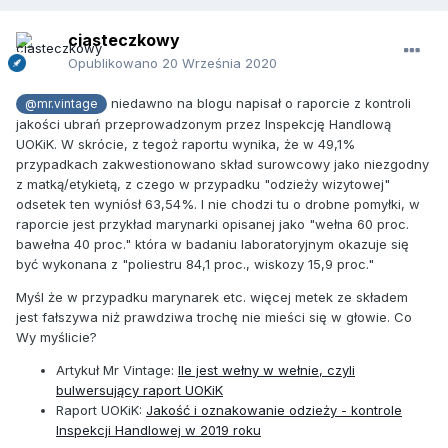
ciasteczkowy
Opublikowano
20 Września 2020
niedawno na blogu napisał o raporcie z kontroli
@mr.vintage
jakości ubrań przeprowadzonym przez Inspekcję Handlową
UOKiK. W skrócie, z tegoż raportu wynika, że w 49,1%
przypadkach zakwestionowano skład surowcowy jako niezgodny
z matką/etykietą, z czego w przypadku "odzieży wizytowej"
odsetek ten wyniósł 63,54%. I nie chodzi tu o drobne pomyłki, w
raporcie jest przykład marynarki opisanej jako "wełna 60 proc.
bawełna 40 proc." która w badaniu laboratoryjnym okazuje się
być wykonana z "poliestru 84,1 proc., wiskozy 15,9 proc."
Myśl że w przypadku marynarek etc. więcej metek ze składem
jest fałszywa niż prawdziwa trochę nie mieści się w głowie. Co
Wy myślicie?
Artykuł Mr Vintage:
Ile jest wełny w wełnie, czyli
bulwersujący raport UOKiK
Raport UOKiK:
Jakość i oznakowanie odzieży - kontrole
Inspekcji Handlowej w 2019 roku