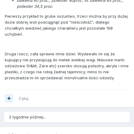
bawełna 60 proc., poliester 40proc.
vs
bawełna 65 proc.,
poliester 34,5 proc.
Pierwszy przykład to grube oszustwo, trzeci można by przy dużej
dozie dobrej woli podciągnąć pod "nieścisłość", dlatego
chciałbym wiedzieć jakiego charakteru jest pozostałe 168
uchybień.
Druga rzecz, cała sprawie mnie dziwi. Wydawało mi się że
kupujący nie przywiązują do metek wielkiej wagi. Masowe marki
odzieżowe (H&M, Zara etc) szeroko stosują poliestry, akryle i inne
plastiki, z czego nie robią żadnej tajemnicy; mimo to nie
przeszkadza to im sprzedawać monstrualne ilości odzieży.
Cytuj
2 tygodnie później...