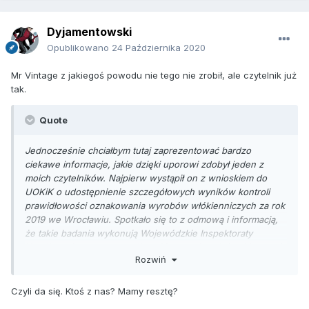
Dyjamentowski
Opublikowano
24 Października 2020
Mr Vintage z jakiegoś powodu nie tego nie zrobił, ale czytelnik już
tak.
Quote
Jednocześnie chciałbym tutaj zaprezentować bardzo
ciekawe informacje, jakie dzięki uporowi zdobył jeden z
moich czytelników. Najpierw wystąpił on z wnioskiem do
UOKiK o udostępnienie szczegółowych wyników kontroli
prawidłowości oznakowania wyrobów włókienniczych za rok
2019 we Wrocławiu. Spotkało się to z odmową i informacją,
że takie badania wykonują Wojewódzkie Inspektoraty
Handlowe i w tym przypadku takie pytania należy skierować
Rozwiń
do Inspekcji Handlowej we Wrocławiu. I oni te dane
faktycznie udostępnili. Ja prezentuję te dotyczące ubrań
męskich. To ewidentne oszustwa podmiotów, które nie są
Czyli da się. Ktoś z nas? Mamy resztę?
firmami-krzakami, lecz są to znane polskie marki mające po