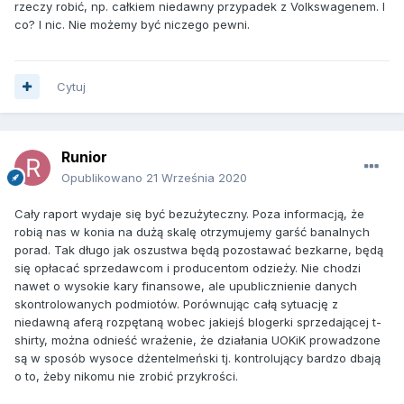
rzeczy robić, np. całkiem niedawny przypadek z Volkswagenem. I
co? I nic. Nie możemy być niczego pewni.
Cytuj
Runior
Opublikowano
21 Września 2020
Cały raport wydaje się być bezużyteczny. Poza informacją, że
robią nas w konia na dużą skalę otrzymujemy garść banalnych
porad. Tak długo jak oszustwa będą pozostawać bezkarne, będą
się opłacać sprzedawcom i producentom odzieży. Nie chodzi
nawet o wysokie kary finansowe, ale upublicznienie danych
skontrolowanych podmiotów. Porównując całą sytuację z
niedawną aferą rozpętaną wobec jakiejś blogerki sprzedającej t-
shirty, można odnieść wrażenie, że działania UOKiK prowadzone
są w sposób wysoce dżentelmeński tj. kontrolujący bardzo dbają
o to, żeby nikomu nie zrobić przykrości.