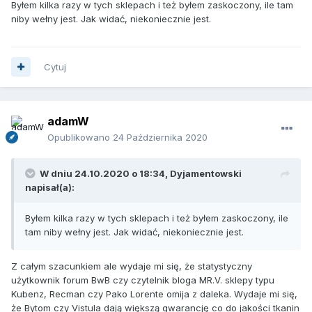
Byłem kilka razy w tych sklepach i też byłem zaskoczony, ile tam
kilkadziesiąt sklepów w Polsce
:
Kubenz, Lavard, Recman.
niby wełny jest. Jak widać, niekoniecznie jest.
Cytuj
adamW
Opublikowano
24 Października 2020
W dniu 24.10.2020 o 18:34,
Dyjamentowski
napisał(a):
Byłem kilka razy w tych sklepach i też byłem zaskoczony, ile
tam niby wełny jest. Jak widać, niekoniecznie jest.
Z całym szacunkiem ale wydaje mi się, że statystyczny
użytkownik forum BwB czy czytelnik bloga MR.V. sklepy typu
Kubenz, Recman czy Pako Lorente omija z daleka. Wydaje mi się,
że Bytom czy Vistula dają większą gwarancję co do jakości tkanin