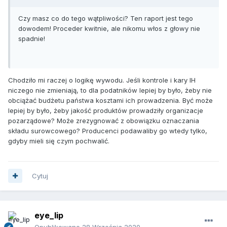
Czy masz co do tego wątpliwości? Ten raport jest tego
dowodem! Proceder kwitnie, ale nikomu włos z głowy nie
spadnie!
Chodziło mi raczej o logikę wywodu. Jeśli kontrole i kary IH
niczego nie zmieniają, to dla podatników lepiej by było, żeby nie
obciążać budżetu państwa kosztami ich prowadzenia. Być może
lepiej by było, żeby jakość produktów prowadziły organizacje
pozarządowe? Może zrezygnować z obowiązku oznaczania
składu surowcowego? Producenci podawaliby go wtedy tylko,
gdyby mieli się czym pochwalić.
Cytuj
eye_lip
Opublikowano
28 Września 2020