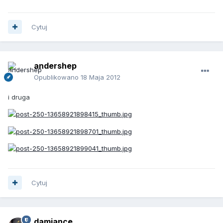
Cytuj
andershep
Opublikowano
18 Maja 2012
i druga
Cytuj
damiance