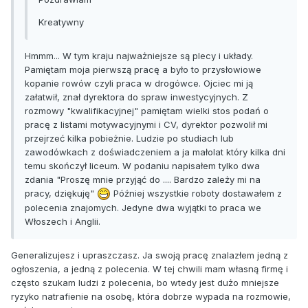
Kreatywny
Hmmm... W tym kraju najważniejsze są plecy i układy.
Pamiętam moja pierwszą pracę a było to przysłowiowe
kopanie rowów czyli praca w drogówce. Ojciec mi ją
załatwił, znał dyrektora do spraw inwestycyjnych. Z
rozmowy "kwalifikacyjnej" pamiętam wielki stos podań o
pracę z listami motywacyjnymi i CV, dyrektor pozwolił mi
przejrzeć kilka pobieżnie. Ludzie po studiach lub
zawodówkach z doświadczeniem a ja małolat który kilka dni
temu skończył liceum. W podaniu napisałem tylko dwa
zdania "Proszę mnie przyjąć do .... Bardzo zależy mi na
pracy, dziękuję"
Później wszystkie roboty dostawałem z
polecenia znajomych. Jedyne dwa wyjątki to praca we
Włoszech i Anglii.
Generalizujesz i upraszczasz. Ja swoją pracę znalazłem jedną z
ogłoszenia, a jedną z polecenia. W tej chwili mam własną firmę i
często szukam ludzi z polecenia, bo wtedy jest dużo mniejsze
ryzyko natrafienie na osobę, która dobrze wypada na rozmowie,