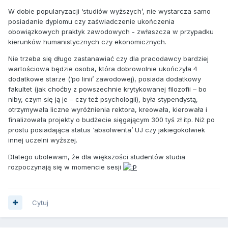
W dobie popularyzacji ‘studiów wyższych’, nie wystarcza samo
posiadanie dyplomu czy zaświadczenie ukończenia
obowiązkowych praktyk zawodowych - zwłaszcza w przypadku
kierunków humanistycznych czy ekonomicznych.
Nie trzeba się długo zastanawiać czy dla pracodawcy bardziej
wartościowa będzie osoba, która dobrowolnie ukończyła 4
dodatkowe starze (‘po linii’ zawodowej), posiada dodatkowy
fakultet (jak choćby z powszechnie krytykowanej filozofii – bo
niby, czym się ją je – czy też psychologii), była stypendystą,
otrzymywała liczne wyróżnienia rektora, kreowała, kierowała i
finalizowała projekty o budżecie sięgającym 300 tyś zł itp. Niż po
prostu posiadająca status ‘absolwenta’ UJ czy jakiegokolwiek
innej uczelni wyższej.
Dlatego ubolewam, że dla większości studentów studia
rozpoczynają się w momencie sesji
Cytuj