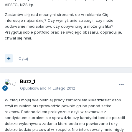
AIESEC, NZS itp.
Zastanów się nad mocnymi stronami, co w reklamie Cię
interesuje najbardziej? Czy wymyślanie strategii, czy może
budowanie mediaplanów, czy copywriting a może grafika?
Przygotuj sobie portfolio prac ze swojego obszaru, dopracuj je,
chwal się nimi.
Cytuj
Buzz_1
Opublikowano
14 Lutego 2012
W ciagu mojej wieloletniej pracy zartudnilem kilkadziesiat osob
czyli musialem przeprowadzic pewnie grubo ponad setke
rozmow. Podchodzilem praktycznie czyli w rozmowie z
kandydatem staralem sie sprawdzic czy kandydat bedzie potrafil
dobrze wykonywac zadania ktore beda mu powierzane i czy
dobrze bedzie pracowal w zespole. Nie interesowaly mnie nigdy