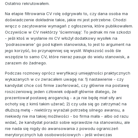
Ostatnio rekrutowałem.
Na etapie filtrowania CV rolę odgrywało to, czy dana osoba ma
doświadczenie dokładnie takie, jakie mi jest potrzebne. Chodzi
wręcz o zacytowanie wymagań z ogłoszenia, które publikowałem.
Oczywiście w CV niektórzy 'ściemniają'. To jednak mi nie szkodzi
- jeśli ktoś w wysłanie mi CV włożył dodatkowy wysiłek na
'podrasowanie' go pod kątem stanowiska, to jest to argument na
jego korzyść, bo przynajmniej się wyslił. Większość osób śle
wszędzie to samo CV, które nieraz pasuje do wielu stanowisk, a
zarazem do żadnego.
Podczas rozmowy oprócz weryfikacji umiejętności praktycznych
wykazanych w cv zwracałem uwagę na: 1) nastawienie - czy
kandydat chce coś firmie zaoferować, czy głównie ma postawę
roszczeniową; jeden człowiek odpadł głównie dlatego, że
prezentował postawę arogancką - a ja nie będę miał siły ani
ochoty się z kimś takim użerać; 2) czy uda się go zatrzymać na
dłuższą metę - niektórzy wyrażali potrzebę silnego awansu, a
niekiedy nie ma takiej możliwości - bo firma mała - albo od razu
widać, że kandydat poradzi sobie wprawdzie na stanowisku, ale
nie nada się nigdy do awansowania z powodu ograniczeń
merytorycznych lub osobowościowych - jeśli wówczas