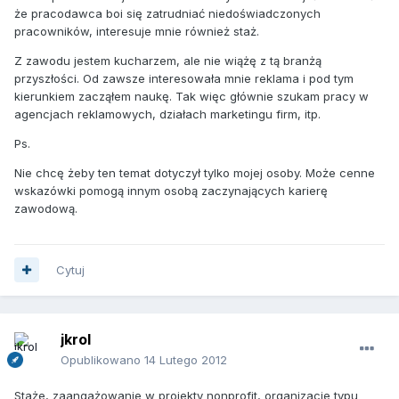
że pracodawca boi się zatrudniać niedoświadczonych
pracowników, interesuje mnie również staż.
Z zawodu jestem kucharzem, ale nie wiążę z tą branżą
przyszłości. Od zawsze interesowała mnie reklama i pod tym
kierunkiem zacząłem naukę. Tak więc głównie szukam pracy w
agencjach reklamowych, działach marketingu firm, itp.
Ps.
Nie chcę żeby ten temat dotyczył tylko mojej osoby. Może cenne
wskazówki pomogą innym osobą zaczynających karierę
zawodową.
Cytuj
jkrol
Opublikowano
14 Lutego 2012
Staże, zaangażowanie w projekty nonprofit, organizacje typu