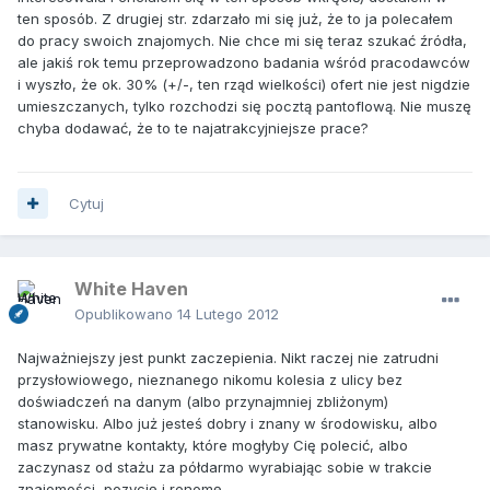
ten sposób. Z drugiej str. zdarzało mi się już, że to ja polecałem
do pracy swoich znajomych. Nie chce mi się teraz szukać źródła,
ale jakiś rok temu przeprowadzono badania wśród pracodawców
i wyszło, że ok. 30% (+/-, ten rząd wielkości) ofert nie jest nigdzie
umieszczanych, tylko rozchodzi się pocztą pantoflową. Nie muszę
chyba dodawać, że to te najatrakcyjniejsze prace?
Cytuj
White Haven
Opublikowano
14 Lutego 2012
Najważniejszy jest punkt zaczepienia. Nikt raczej nie zatrudni
przysłowiowego, nieznanego nikomu kolesia z ulicy bez
doświadczeń na danym (albo przynajmniej zbliżonym)
stanowisku. Albo już jesteś dobry i znany w środowisku, albo
masz prywatne kontakty, które mogłyby Cię polecić, albo
zaczynasz od stażu za półdarmo wyrabiając sobie w trakcie
znajomości, pozycję i renomę.