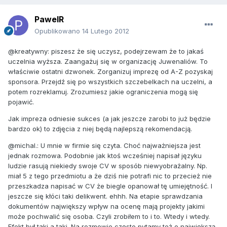
PawelR
Opublikowano
14 Lutego 2012
@kreatywny: piszesz że się uczysz, podejrzewam że to jakaś
uczelnia wyższa. Zaangażuj się w organizację Juwenaliów. To
właściwie ostatni dzwonek. Zorganizuj imprezę od A-Z pozyskaj
sponsora. Przejdź się po wszystkich szczebelkach na uczelni, a
potem rozreklamuj. Zrozumiesz jakie ograniczenia mogą się
pojawić.
Jak impreza odniesie sukces (a jak jeszcze zarobi to już będzie
bardzo ok) to zdjęcia z niej będą najlepszą rekomendacją.
@michal.: U mnie w firmie się czyta. Choć najważniejsza jest
jednak rozmowa. Podobnie jak ktoś wcześniej napisał języku
ludzie rasują niekiedy swoje CV w sposób niewyobrażalny. Np.
miał 5 z tego przedmiotu a że dziś nie potrafi nic to przecież nie
przeszkadza napisać w CV że biegle opanował tę umiejętność. I
jeszcze się kłóci taki delikwent. ehhh. Na etapie sprawdzania
dokumentów największy wpływ na ocenę mają projekty jakimi
może pochwalić się osoba. Czyli zrobiłem to i to. Wtedy i wtedy.
Efekt był taki a taki. Na rozmowie często pytamy też o największą