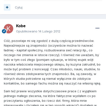
Cytuj
Kobe
Opublikowano
14 Lutego 2012
Cóż, pozostaje mi się zgodzić z dużą częścią przedmówców.
Najważniejsze są znajomości (oczywiście można to nazwać
ładniej - kapitał społeczny, rozbudowana sieć relacji itp., co
niczego nie zmienia w istocie rzeczy). I również nie uważam, by
było w tym coś złego (pomijam sytuacje, w której wujek wójt
naciska właściciela miejscowego sklepu, by kuzyna zatrudnił, bo
może być problem z koncesją). Czas młodości, nauki, studiów, to
również okres zdobywania tych znajomości. Ba, są zawody, w
których studia potrzebne są niemal wyłącznie do zdobycia
kontaktów, bo samego fachu można się nauczyć na własną rękę.
Sam też prawie wszystkie dotychczasowe prace ( z wyjątkiem
jednego małego zlecenia, na które faktycznie wysłałem cv po
przeczytaniu ogłoszenia, bo rzecz dot. firmy, która mnie
interesowała i chciałem się w ten sposób wkręcić) dostałem w