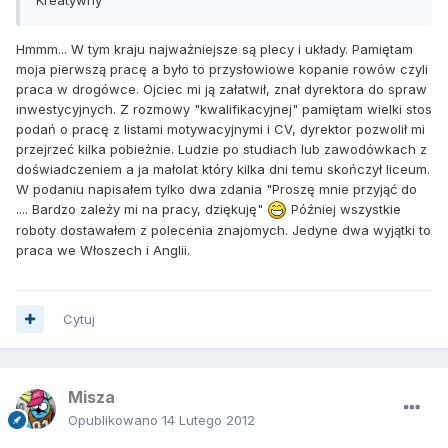
Hmmm... W tym kraju najważniejsze są plecy i układy. Pamiętam
moja pierwszą pracę a było to przysłowiowe kopanie rowów czyli
praca w drogówce. Ojciec mi ją załatwił, znał dyrektora do spraw
inwestycyjnych. Z rozmowy "kwalifikacyjnej" pamiętam wielki stos
podań o pracę z listami motywacyjnymi i CV, dyrektor pozwolił mi
przejrzeć kilka pobieżnie. Ludzie po studiach lub zawodówkach z
doświadczeniem a ja małolat który kilka dni temu skończył liceum.
W podaniu napisałem tylko dwa zdania "Proszę mnie przyjąć do
.... Bardzo zależy mi na pracy, dziękuję"
Później wszystkie
roboty dostawałem z polecenia znajomych. Jedyne dwa wyjątki to
praca we Włoszech i Anglii.
Cytuj
Misza
Opublikowano
14 Lutego 2012