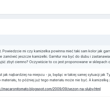
 Powiedzcie mi czy kamizelka powinna mieć taki sam kolor jak gar
nie zamówić jeszcze kamizelki. Garnitur ma być do ślubu i zastanaw
yjść zbyt ciemno? Oczywiście to co jest proponowane w sklepach
jak najbardziej na miejscu - ja, będąc w takiej samej sytuacji jak T
materiału, to później już tego materiału może nie być. A kamizelkę
p://macaronitomato.blogspot.com/2009/09/sezon-na-sluby.html