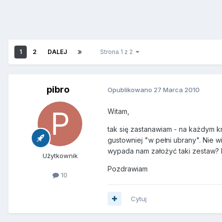
1
2
DALEJ
Strona 1 z 2
pibro
Opublikowano
27 Marca 2010
Witam,
tak się zastanawiam - na każdym 
gustowniej "w pełni ubrany". Nie w
wypada nam założyć taki zestaw? P
Użytkownik
Pozdrawiam
10
Cytuj