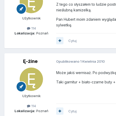
Z tego co słyszałem to ludzie postr
nieślubną
kamizelką.
Użytkownik
Pan Hubert moim zdaniem wygląda 
sylwetkę.
114
Lokalizacja:
Poznań
Cytuj
Ę-żine
Opublikowano
1 Kwietnia 2010
Może jakiś wernisaż. Po podwyżkę
Taki garnitur + biało-czarne buty 
Użytkownik
114
Lokalizacja:
Poznań
Cytuj