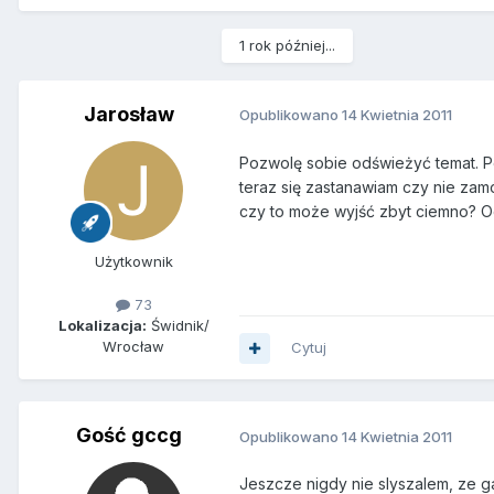
1 rok później...
Jarosław
Opublikowano
14 Kwietnia 2011
Pozwolę sobie odświeżyć temat. Po
teraz się zastanawiam czy nie zam
czy to może wyjść zbyt ciemno? 
Użytkownik
73
Lokalizacja:
Świdnik/
Wrocław
Cytuj
Gość gccg
Opublikowano
14 Kwietnia 2011
Jeszcze nigdy nie slyszalem, ze ga