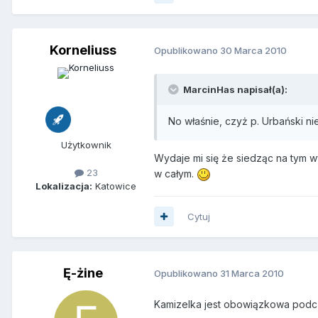
Korneliuss
Opublikowano
30 Marca 2010
MarcinHas napisał(a):
No właśnie, czyż p. Urbański ni
Użytkownik
Wydaje mi się że siedząc na tym w
23
w całym.
Lokalizacja:
Katowice
Cytuj
Ę-żine
Opublikowano
31 Marca 2010
Kamizelka jest obowiązkowa podcz