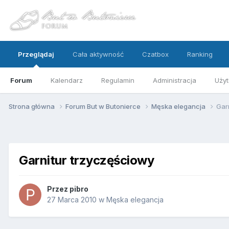
Przeglądaj
Cała aktywność
Czatbox
Ranking
Forum
Kalendarz
Regulamin
Administracja
Użyt
Strona główna
Forum But w Butonierce
Męska elegancja
Gar
Garnitur trzyczęściowy
Przez
pibro
27 Marca 2010
w
Męska elegancja