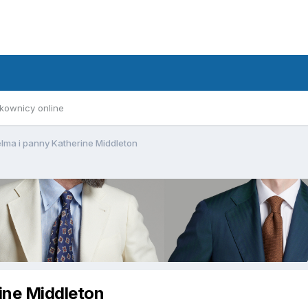
kownicy online
elma i panny Katherine Middleton
rine Middleton