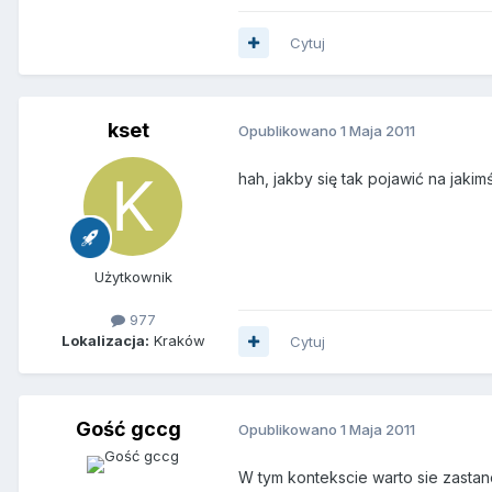
Cytuj
kset
Opublikowano
1 Maja 2011
hah, jakby się tak pojawić na jak
Użytkownik
977
Lokalizacja:
Kraków
Cytuj
Gość gccg
Opublikowano
1 Maja 2011
W tym kontekscie warto sie zastan