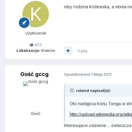
niby rodzina królewska, a słoma ni
Użytkownik
977
Lokalizacja:
Kraków
Cytuj
Gość gccg
Opublikowano
1 Maja 2011
roland napisał(a):
Oto następca tronu Tonga w str
Gość
http://upload.wikimedia.org/wikip
Interesujace odzienie ... zwlaszcz