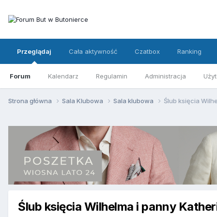
Przeglądaj
Cała aktywność
Czatbox
Ranking
Forum
Kalendarz
Regulamin
Administracja
Użyt
Strona główna
Sala Klubowa
Sala klubowa
Ślub księcia Wilh
Ślub księcia Wilhelma i panny Kathe