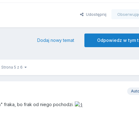
Udostępnij
Obserwują
Dodaj nowy temat
Odpowiedz w tym 
Strona 5 z 6
Aut
m" fraka, bo frak od niego pochodzi.