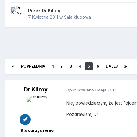
Przez
Dr Kilroy
7 Kwietnia 2011
w
Sala klubowa
POPRZEDNIA
1
2
3
4
5
6
DALEJ
Dr Kilroy
Opublikowano
1 Maja 2011
Nie, powiedziałbym, że jest "ojce
Pozdrawiam, Dr
Stowarzyszenie