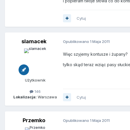
I popieram twoje słowa co do kon
Cytuj
slamacek
Opublikowano
1 Maja 2011
Więc szyjemy kontusze i żupany?
tylko skąd teraz wziąc pasy słuckie.
Użytkownik
146
Lokalizacja:
Warszawa
Cytuj
Przemko
Opublikowano
1 Maja 2011