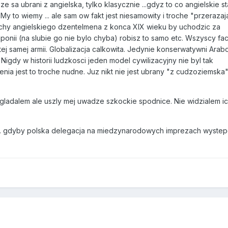
ze sa ubrani z angielska, tylko klasycznie ...gdyz to co angielskie st
My to wiemy ... ale sam ow fakt jest niesamowity i troche "przerazaj
chy angielskiego dzentelmena z konca XIX wieku by uchodzic za
nii (na slubie go nie bylo chyba) robisz to samo etc. Wszyscy fa
ej samej armii. Globalizacja calkowita. Jedynie konserwatywni Ara
. Nigdy w historii ludzkosci jeden model cywilizacyjny nie byl tak
ia jest to troche nudne. Juz nikt nie jest ubrany "z cudzoziemska"
ygladalem ale uszly mej uwadze szkockie spodnice. Nie widzialem i
mu. gdyby polska delegacja na miedzynarodowych imprezach wyste