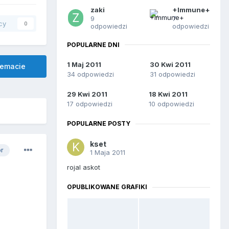
zaki
+Immune+
9
7
cy
0
odpowiedzi
odpowiedzi
POPULARNE DNI
1 Maj 2011
30 Kwi 2011
temacie
34 odpowiedzi
31 odpowiedzi
29 Kwi 2011
18 Kwi 2011
17 odpowiedzi
10 odpowiedzi
POPULARNE POSTY
kset
or
1 Maja 2011
rojal askot
OPUBLIKOWANE GRAFIKI