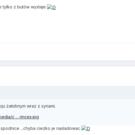
e tylko z butów wystaje
oju żałobnym wraz z synami.
edia/c ... rinces.jpg
a spodnice ...chyba ciezko je nasladowac