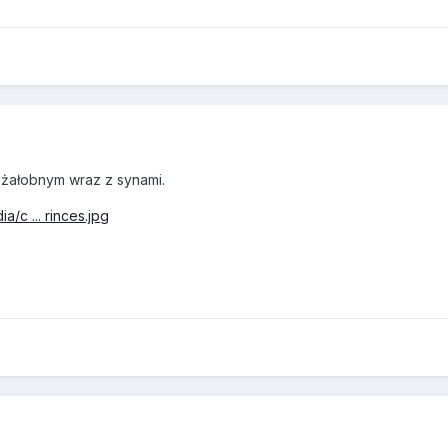
 żałobnym wraz z synami.
a/c ... rinces.jpg