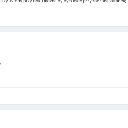
tuszy. Wtedy przy boku można by było mieć przytroczoną karabelę.
..