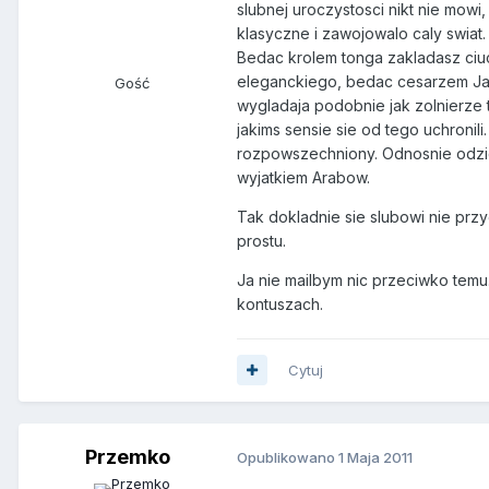
slubnej uroczystosci nikt nie mowi, 
klasyczne i zawojowalo caly swiat. 
Bedac krolem tonga zakladasz ciu
eleganckiego, bedac cesarzem Japo
Gość
wygladaja podobnie jak zolnierze t
jakims sensie sie od tego uchronili
rozpowszechniony. Odnosnie odzien
wyjatkiem Arabow.
Tak dokladnie sie slubowi nie prz
prostu.
Ja nie mailbym nic przeciwko te
kontuszach.
Cytuj
Przemko
Opublikowano
1 Maja 2011