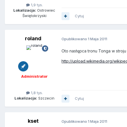
1,9 tys.
Lokalizacja:
Ostrowiec
Świętokrzyski
Cytuj
roland
Opublikowano
1 Maja 2011
Oto następca tronu Tonga w stroju
http://upload.wikimedia.org/wikipedi
Administrator
1,8 tys.
Lokalizacja:
Szczecin
Cytuj
kset
Opublikowano
1 Maja 2011