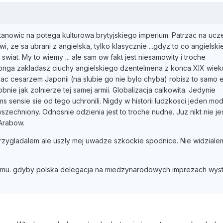
tanowic na potega kulturowa brytyjskiego imperium. Patrzac na ucz
wi, ze sa ubrani z angielska, tylko klasycznie ...gdyz to co angielskie
swiat. My to wiemy ... ale sam ow fakt jest niesamowity i troche
tonga zakladasz ciuchy angielskiego dzentelmena z konca XIX wiek
c cesarzem Japonii (na slubie go nie bylo chyba) robisz to samo e
ie jak zolnierze tej samej armii. Globalizacja calkowita. Jedynie
 sensie sie od tego uchronili. Nigdy w historii ludzkosci jeden mod
wszechniony. Odnosnie odzienia jest to troche nudne. Juz nikt nie je
Arabow.
przygladalem ale uszly mej uwadze szkockie spodnice. Nie widziale
temu. gdyby polska delegacja na miedzynarodowych imprezach wy