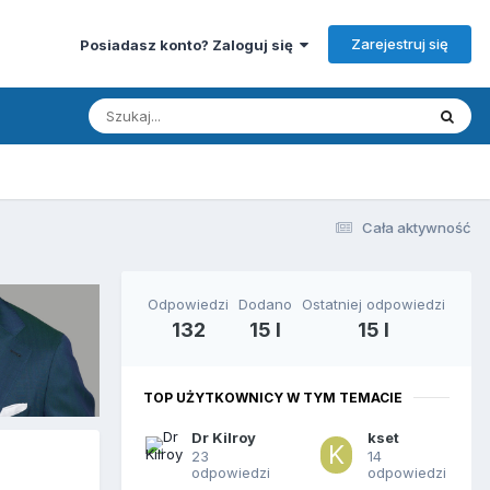
Zarejestruj się
Posiadasz konto? Zaloguj się
Cała aktywność
Odpowiedzi
Dodano
Ostatniej odpowiedzi
132
15 l
15 l
TOP UŻYTKOWNICY W TYM TEMACIE
Dr Kilroy
kset
23
14
odpowiedzi
odpowiedzi