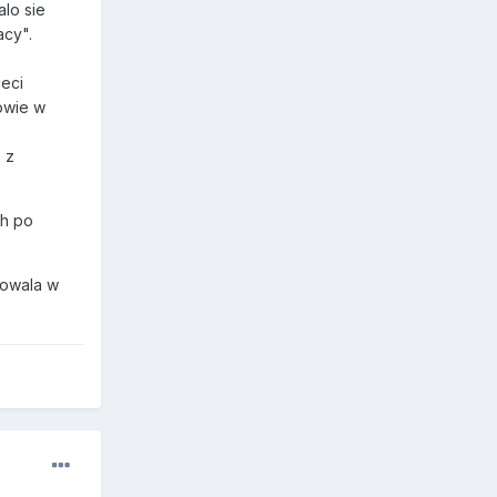
alo sie
acy".
ceci
bowie w
 z
ch po
powala w