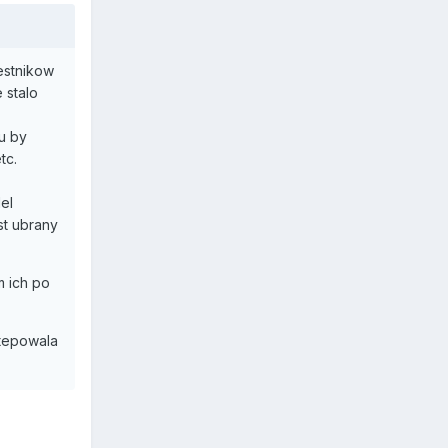
estnikow
 stalo
u by
tc.
el
st ubrany
m ich po
stepowala