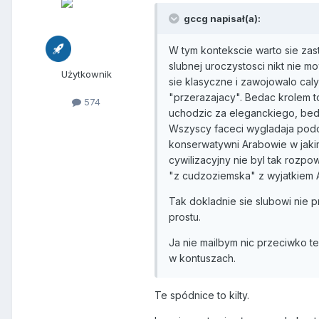
gccg napisał(a):
W tym kontekscie warto sie zas
slubnej uroczystosci nikt nie mo
Użytkownik
sie klasyczne i zawojowalo caly 
"przerazajacy". Bedac krolem 
574
uchodzic za eleganckiego, beda
Wszyscy faceci wygladaja podobn
konserwatywni Arabowie w jakims
cywilizacyjny nie byl tak rozpo
"z cudzoziemska" z wyjatkiem 
Tak dokladnie sie slubowi nie 
prostu.
Ja nie mailbym nic przeciwko 
w kontuszach.
Te spódnice to kilty.