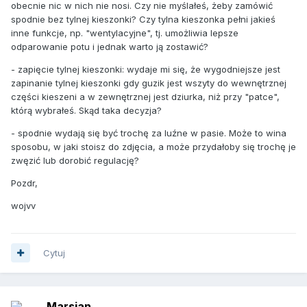
obecnie nic w nich nie nosi. Czy nie myślałeś, żeby zamówić
spodnie bez tylnej kieszonki? Czy tylna kieszonka pełni jakieś
inne funkcje, np. "wentylacyjne", tj. umożliwia lepsze
odparowanie potu i jednak warto ją zostawić?
- zapięcie tylnej kieszonki: wydaje mi się, że wygodniejsze jest
zapinanie tylnej kieszonki gdy guzik jest wszyty do wewnętrznej
części kieszeni a w zewnętrznej jest dziurka, niż przy "patce",
którą wybrałeś. Skąd taka decyzja?
- spodnie wydają się być trochę za luźne w pasie. Może to wina
sposobu, w jaki stoisz do zdjęcia, a może przydałoby się trochę je
zwęzić lub dorobić regulację?
Pozdr,
wojvv
Cytuj
Marsjan