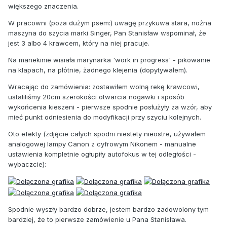
większego znaczenia.
W pracowni (poza dużym psem:) uwagę przykuwa stara, nożna
maszyna do szycia marki Singer, Pan Stanisław wspominał, że
jest 3 albo 4 krawcem, który na niej pracuje.
Na manekinie wisiała marynarka 'work in progress' - pikowanie
na klapach, na płótnie, żadnego klejenia (dopytywałem).
Wracając do zamówienia: zostawiłem wolną rekę krawcowi,
ustaliliśmy 20cm szerokości otwarcia nogawki i sposób
wykońcenia kieszeni - pierwsze spodnie posłużyły za wzór, aby
mieć punkt odniesienia do modyfikacji przy szyciu kolejnych.
Oto efekty (zdjęcie całych spodni niestety nieostre, używałem
analogowej lampy Canon z cyfrowym Nikonem - manualne
ustawienia kompletnie ogłupiły autofokus w tej odległości -
wybaczcie):
Spodnie wyszły bardzo dobrze, jestem bardzo zadowolony tym
bardziej, że to pierwsze zamówienie u Pana Stanisława.