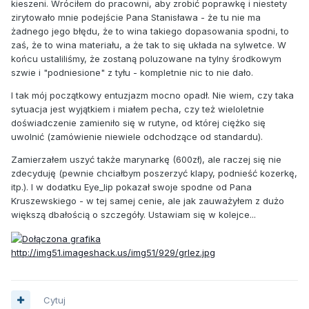
kieszeni. Wróciłem do pracowni, aby zrobić poprawkę i niestety
zirytowało mnie podejście Pana Stanisława - że tu nie ma
żadnego jego błędu, że to wina takiego dopasowania spodni, to
zaś, że to wina materiału, a że tak to się układa na sylwetce. W
końcu ustaliliśmy, że zostaną poluzowane na tylny środkowym
szwie i "podniesione" z tyłu - kompletnie nic to nie dało.
I tak mój początkowy entuzjazm mocno opadł. Nie wiem, czy taka
sytuacja jest wyjątkiem i miałem pecha, czy też wieloletnie
doświadczenie zamieniło się w rutyne, od której ciężko się
uwolnić (zamówienie niewiele odchodzące od standardu).
Zamierzałem uszyć także marynarkę (600zł), ale raczej się nie
zdecyduję (pewnie chciałbym poszerzyć klapy, podnieść kozerkę,
itp.). I w dodatku Eye_lip pokazał swoje spodne od Pana
Kruszewskiego - w tej samej cenie, ale jak zauważyłem z dużo
większą dbałością o szczegóły. Ustawiam się w kolejce...
http://img51.imageshack.us/img51/929/grlez.jpg
Cytuj