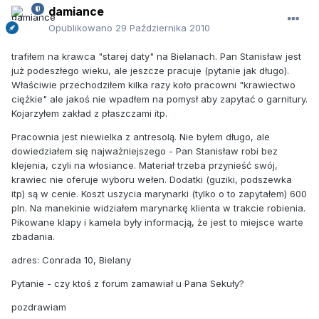
damiance
Opublikowano
29 Października 2010
trafiłem na krawca "starej daty" na Bielanach. Pan Stanisław jest
już podeszłego wieku, ale jeszcze pracuje (pytanie jak długo).
Właściwie przechodziłem kilka razy koło pracowni "krawiectwo
ciężkie" ale jakoś nie wpadłem na pomysł aby zapytać o garnitury.
Kojarzyłem zakład z płaszczami itp.
Pracownia jest niewielka z antresolą. Nie byłem długo, ale
dowiedziałem się najważniejszego - Pan Stanisław robi bez
klejenia, czyli na włosiance. Materiał trzeba przynieść swój,
krawiec nie oferuje wyboru wełen. Dodatki (guziki, podszewka
itp) są w cenie. Koszt uszycia marynarki (tylko o to zapytałem) 600
pln. Na manekinie widziałem marynarkę klienta w trakcie robienia.
Pikowane klapy i kamela były informacją, że jest to miejsce warte
zbadania.
adres: Conrada 10, Bielany
Pytanie - czy ktoś z forum zamawiał u Pana Sekuły?
pozdrawiam