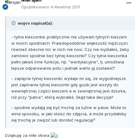
Opublikowano
4 Kwietnia 2011
wojvv napisał(a):
- tylna kieszonka: praktycznie nie używam tylnych kieszeni
w moich spodniach. Prawdopodobnie większość mężczyzn
również obecnie nic w nich nie nosi. Czy nie myślałeś, żeby
zamówić spodnie bez tylnej kieszonki? Czy tylna kieszonka
pełni jakieś inne funkcje, np. "wentylacyjne", tj. umożliwia
lepsze odparowanie potu i jednak warto ją zostawić?
- zapięcie tylnej kieszonki: wydaje mi się, że wygodniejsze
jest zapinanie tylnej kieszonki gdy guzik jest wszyty do
wewnętrznej części kieszeni a w zewnętrznej jest dziurka,
niż przy "patce", którą wybrałeś. Skąd taka decyzja?
- spodnie wydają się być trochę za luźne w pasie. Może to
wina sposobu, w jaki stoisz do zdjęcia, a może przydałoby
się trochę je zwęzić lub dorobić regulację?
Dziękuję za miłe słowa