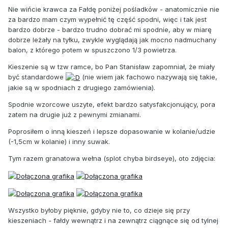
Nie wińcie krawca za Fałdę poniżej pośladków - anatomicznie nie
za bardzo mam czym wypełnić tę część spodni, więc i tak jest
bardzo dobrze - bardzo trudno dobrać mi spodnie, aby w miarę
dobrze leżały na tyłku, zwykle wyglądają jak mocno nadmuchany
balon, z którego potem w spuszczono 1/3 powietrza.
Kieszenie są w tzw ramce, bo Pan Stanisław zapomniał, że miały
być standardowe
(nie wiem jak fachowo nazywają się takie,
jakie są w spodniach z drugiego zamówienia).
Spodnie wzorcowe uszyte, efekt bardzo satysfakcjonujący, pora
zatem na drugie już z pewnymi zmianami.
Poprosiłem o inną kieszeń i lepsze dopasowanie w kolanie/udzie
(-1,5cm w kolanie) i inny suwak.
Tym razem granatowa wełna (splot chyba birdseye), oto zdjęcia:
Wszystko byłoby pięknie, gdyby nie to, co dzieje się przy
kieszeniach - fałdy wewnątrz i na zewnątrz ciągnące się od tylnej