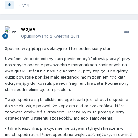
Cytuj
wojvv
Opublikowano
2 Kwietnia 2011
Spodnie wyglądają rewelacyjnie! I ten podniesiony stan!
Uważam, że podniesiony stan powinien być "obowiązkowy" przy
noszonych obecnie powszechnie marynarkach zapinanych na
dwa guziki. Jeżeli nie nosi się kamizelki, przy zapięciu na górny
guzik powstaje poniżej mało elegancki moim zdaniem "trójkąt"
odkrywający dół koszuli, pasek i fragment krawata. Podniesiony
stan spodni eliminuje ten problem.
Twoje spodnie są b. bliskie mojego ideału jeśli chodzi o spodnie
do szelek, więc pozwól, że zapytam o kilka szczegółów, które
zapewne omówiłeś z krawcem. Bardzo by mi to pomogło przy
ostatecznym ustaleniu szczegółów mojego zamówienia:
- tylna kieszonka: praktycznie nie używam tylnych kieszeni w
moich spodniach. Prawdopodobnie większość mężczyzn również