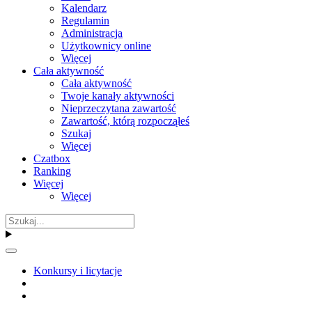
Kalendarz
Regulamin
Administracja
Użytkownicy online
Więcej
Cała aktywność
Cała aktywność
Twoje kanały aktywności
Nieprzeczytana zawartość
Zawartość, którą rozpocząłeś
Szukaj
Więcej
Czatbox
Ranking
Więcej
Więcej
Konkursy i licytacje