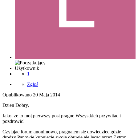
Użytkownik
1
Zgłoś
Opublikowano
20 Maja 2014
Dzien Dobry,
Jako, ze to moj pierwszy post pragne Wszystkich przywitac i
pozdrowic!
Czytajac forum anonimowo, pragnalem sie dowiedziec gdzie
drodzy Panowie kupujecie swoje obuwie ale lecac przez 7 stron