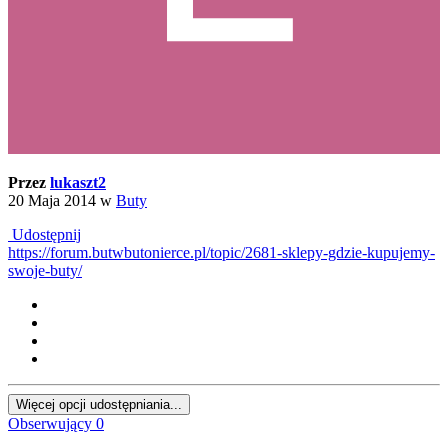
Przez
lukaszt2
20 Maja 2014
w
Buty
Udostępnij
https://forum.butwbutonierce.pl/topic/2681-sklepy-gdzie-kupujemy-
swoje-buty/
Więcej opcji udostępniania...
Obserwujący
0