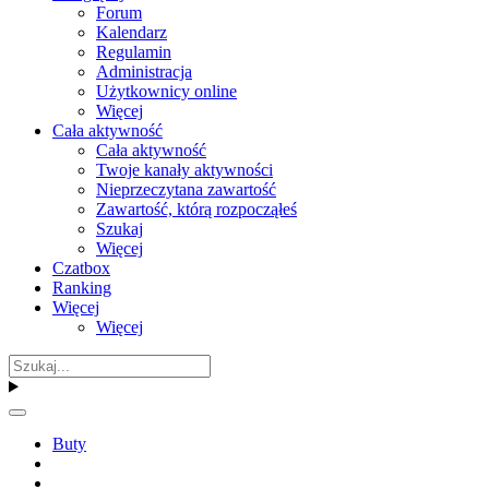
Forum
Kalendarz
Regulamin
Administracja
Użytkownicy online
Więcej
Cała aktywność
Cała aktywność
Twoje kanały aktywności
Nieprzeczytana zawartość
Zawartość, którą rozpocząłeś
Szukaj
Więcej
Czatbox
Ranking
Więcej
Więcej
Buty