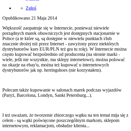
Zgłoś
Opublikowano
21 Maja 2014
Większość zaopatruje się w Internecie, ponieważ niewiele
porządnych marek obuwniczych jest dostępnych stacjonarnie w
Polsce (a te które są, są dostępne w niewielu punktach i/lub
znacznie drożej niż przez Internet - zawyżony przez niektórych
dystrybutorów kurs EUR/PLN też gra tu rolę). W Internecie można
często kupować bezpośrednio od producenta (na stronie marki -
wiele, jeśli nie wszystkie, ma sklepy internetowe), można polować
na okazje na ebay'u, można też kupować u internetowych
dystrybutorów jak np. herringshoes (nie korzystałem).
Polecam także kupowanie w salonach marek podczas wyjazdów
(Paryż, Barcelona, Londyn, Sankt Petersburg...).
I też uważam, że tworzenie zbiorczego wątku na ten temat mija się z
celem - są wątki poświęcone poszczególnym markom, sklepom
internetowym, reklamacjom, obsłudze klienta...