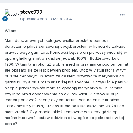
steve777
Opublikowano
13 Maja 2014
Witam
Mam do szanownych kolegów wielka prośbę o pomoc i
doradzenie jakieś sensownej opcji.Doroslem w końcu do zakupu
prawdziwego garnituru. Ponieważ będzie on pierwszy wiec idę w
opcje gładki granat o składzie jedwab 100% . Budżetowo koło
1200. W tam tym roku już zrobiłem jedna przymiarke pod ten temat
ale okazało sie ze jest pewien problem. Otóż w vistuli która w tym
pułapie cenowym uważam za całkiem przyzwoita marynarka od
garnituru była ok z rozmiaru niżej niż spodnie . Oczywiście pani w
sklepie przekonywała mnie ze opadają marynarka w lini ramion
czy inne braki dopasowania sa ok i tak wielu klientów kupuje
jednak ponieważ trochę czytam forum tych bajek nie kupiłem.
Teraz niestety muszę już cos kupic bo kilka okazji sie zbliża i co
mam zrobic? Czy znacie jakieś sensowne w sklepy gdzie np
można kupować zestaw oddzielnie i w ogóle co polecacie w tej
cenie?