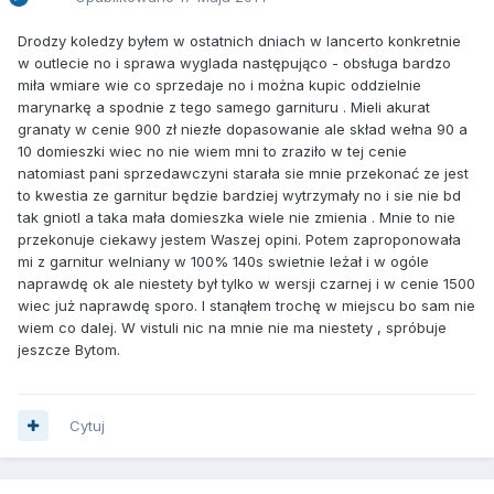
Drodzy koledzy byłem w ostatnich dniach w lancerto konkretnie
w outlecie no i sprawa wyglada następująco - obsługa bardzo
miła wmiare wie co sprzedaje no i można kupic oddzielnie
marynarkę a spodnie z tego samego garnituru . Mieli akurat
granaty w cenie 900 zł niezłe dopasowanie ale skład wełna 90 a
10 domieszki wiec no nie wiem mni to zraziło w tej cenie
natomiast pani sprzedawczyni starała sie mnie przekonać ze jest
to kwestia ze garnitur będzie bardziej wytrzymały no i sie nie bd
tak gniotl a taka mała domieszka wiele nie zmienia . Mnie to nie
przekonuje ciekawy jestem Waszej opini. Potem zaproponowała
mi z garnitur welniany w 100% 140s swietnie leżał i w ogóle
naprawdę ok ale niestety był tylko w wersji czarnej i w cenie 1500
wiec już naprawdę sporo. I stanąłem trochę w miejscu bo sam nie
wiem co dalej. W vistuli nic na mnie nie ma niestety , spróbuje
jeszcze Bytom.
Cytuj