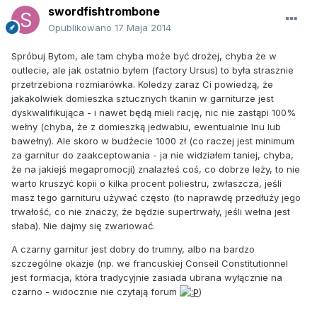
swordfishtrombone
Opublikowano
17 Maja 2014
Spróbuj Bytom, ale tam chyba może być drożej, chyba że w
outlecie, ale jak ostatnio byłem (factory Ursus) to była strasznie
przetrzebiona rozmiarówka. Koledzy zaraz Ci powiedzą, że
jakakolwiek domieszka sztucznych tkanin w garniturze jest
dyskwalifikująca - i nawet będą mieli rację, nic nie zastąpi 100%
wełny (chyba, że z domieszką jedwabiu, ewentualnie lnu lub
bawełny). Ale skoro w budżecie 1000 zł (co raczej jest minimum
za garnitur do zaakceptowania - ja nie widziałem taniej, chyba,
że na jakiejś megapromocji) znalazłeś coś, co dobrze leży, to nie
warto kruszyć kopii o kilka procent poliestru, zwłaszcza, jeśli
masz tego garnituru używać często (to naprawdę przedłuży jego
trwałość, co nie znaczy, że będzie supertrwały, jeśli wełna jest
słaba). Nie dajmy się zwariować.
A czarny garnitur jest dobry do trumny, albo na bardzo
szczególne okazje (np. we francuskiej Conseil Constitutionnel
jest formacja, która tradycyjnie zasiada ubrana wyłącznie na
czarno - widocznie nie czytają forum
)