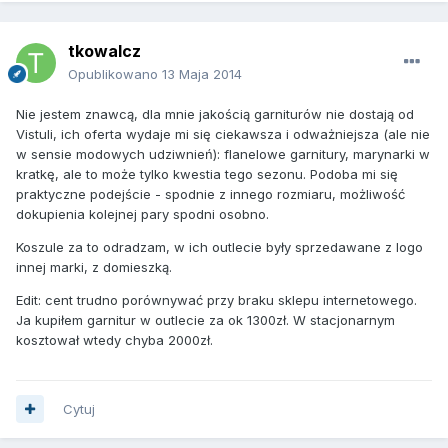
tkowalcz
Opublikowano
13 Maja 2014
Nie jestem znawcą, dla mnie jakością garniturów nie dostają od
Vistuli, ich oferta wydaje mi się ciekawsza i odważniejsza (ale nie
w sensie modowych udziwnień): flanelowe garnitury, marynarki w
kratkę, ale to może tylko kwestia tego sezonu. Podoba mi się
praktyczne podejście - spodnie z innego rozmiaru, możliwość
dokupienia kolejnej pary spodni osobno.
Koszule za to odradzam, w ich outlecie były sprzedawane z logo
innej marki, z domieszką.
Edit: cent trudno porównywać przy braku sklepu internetowego.
Ja kupiłem garnitur w outlecie za ok 1300zł. W stacjonarnym
kosztował wtedy chyba 2000zł.
Cytuj