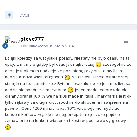
Cytuj
steve777
Opublikowano
19 Maja 2014
Dzięki koledzy za wszystkie porady. Niestety nie było czasu na ta
opcje z mtm ale gdyby był czas jak najbardziej
szczególnie ze
cena jest ok mam nadzieje ze pozostaną przy niej to myśle ze
będzie bardzo wielu chętnych
Natomiast u mnie ostatecznej
stanęło na tez garniturze z Bytom - okazało sie ze jest możliwość
oddzielnie spodnie a marynarka
jeden model co prawda ale
ciemny granat 100 % wełna 110s made in italia , marynarka jest ok
tylko rękawy za długie ciut ,spodnie do skrócenia i zwężenie na
pewno . Cena 1200 minus rabat 30% wiec ogólnie myśle ze
końcem końców wyszło nie najgorzej. Jutro jeszcze pójdzie
zamowienie na loake ( wiedenki) i zestaw podstawowy gotowy