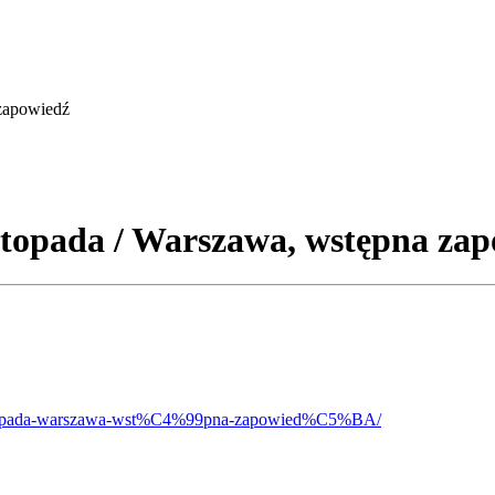
zapowiedź
pada / Warszawa, wstępna zap
6-listopada-warszawa-wst%C4%99pna-zapowied%C5%BA/