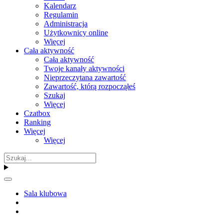
Kalendarz
Regulamin
Administracja
Użytkownicy online
Więcej
Cała aktywność
Cała aktywność
Twoje kanały aktywności
Nieprzeczytana zawartość
Zawartość, którą rozpocząłeś
Szukaj
Więcej
Czatbox
Ranking
Więcej
Więcej
Sala klubowa