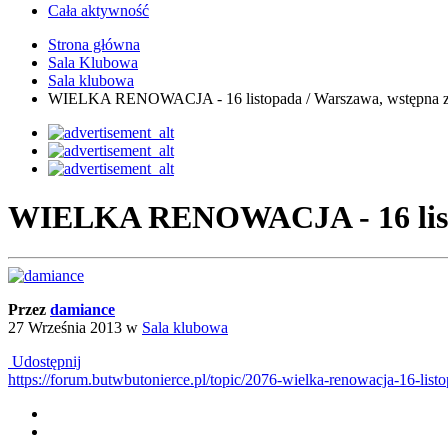
Cała aktywność
Strona główna
Sala Klubowa
Sala klubowa
WIELKA RENOWACJA - 16 listopada / Warszawa, wstępna 
WIELKA RENOWACJA - 16 listo
Przez
damiance
27 Września 2013
w
Sala klubowa
Udostępnij
https://forum.butwbutonierce.pl/topic/2076-wielka-renowacja-1