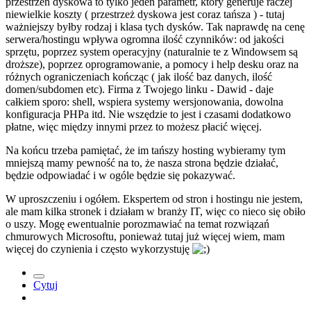
przestrzeń dyskowa to tylko jeden parametr, który generuje raczej
niewielkie koszty ( przestrzeż dyskowa jest coraz tańsza ) - tutaj
ważniejszy byłby rodzaj i klasa tych dysków. Tak naprawdę na cenę
serwera/hostingu wpływa ogromna ilość czynników: od jakości
sprzętu, poprzez system operacyjny (naturalnie te z Windowsem są
droższe), poprzez oprogramowanie, a pomocy i help desku oraz na
różnych ograniczeniach kończąc ( jak ilość baz danych, ilość
domen/subdomen etc). Firma z Twojego linku - Dawid - daje
całkiem sporo: shell, wspiera systemy wersjonowania, dowolna
konfiguracja PHPa itd. Nie wszędzie to jest i czasami dodatkowo
płatne, więc między innymi przez to możesz płacić więcej.
Na końcu trzeba pamiętać, że im tańszy hosting wybieramy tym
mniejszą mamy pewność na to, że nasza strona będzie działać,
będzie odpowiadać i w ogóle będzie się pokazywać.
W uproszczeniu i ogółem. Ekspertem od stron i hostingu nie jestem,
ale mam kilka stronek i działam w branży IT, więc co nieco się obiło
o uszy. Mogę ewentualnie porozmawiać na temat rozwiązań
chmurowych Microsoftu, ponieważ tutaj już więcej wiem, mam
więcej do czynienia i często wykorzystuję
Cytuj