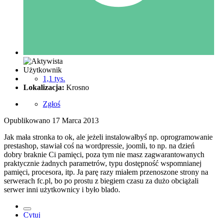
Użytkownik
1,1 tys.
Lokalizacja:
Krosno
Zgłoś
Opublikowano
17 Marca 2013
Jak mała stronka to ok, ale jeżeli instalowałbyś np. oprogramowanie
prestashop, stawiał coś na wordpressie, joomli, to np. na dzień
dobry braknie Ci pamięci, poza tym nie masz zagwarantowanych
praktycznie żadnych parametrów, typu dostępność wspomnianej
pamięci, procesora, itp. Ja parę razy miałem przenoszone strony na
serwerach fc.pl, bo po prostu z biegiem czasu za dużo obciążali
serwer inni użytkownicy i było blado.
Cytuj