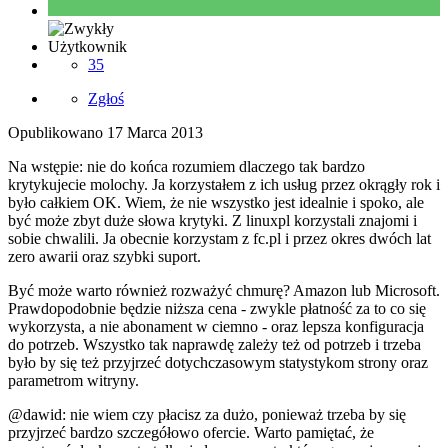
Użytkownik
35
Zgłoś
Opublikowano
17 Marca 2013
Na wstępie: nie do końca rozumiem dlaczego tak bardzo
krytykujecie molochy. Ja korzystałem z ich usług przez okrągły rok i
było całkiem OK. Wiem, że nie wszystko jest idealnie i spoko, ale
być może zbyt duże słowa krytyki. Z linuxpl korzystali znajomi i
sobie chwalili. Ja obecnie korzystam z fc.pl i przez okres dwóch lat
zero awarii oraz szybki suport.
Być może warto również rozważyć chmurę? Amazon lub Microsoft.
Prawdopodobnie będzie niższa cena - zwykle płatność za to co się
wykorzysta, a nie abonament w ciemno - oraz lepsza konfiguracja
do potrzeb. Wszystko tak naprawdę zależy też od potrzeb i trzeba
było by się też przyjrzeć dotychczasowym statystykom strony oraz
parametrom witryny.
@dawid: nie wiem czy płacisz za dużo, ponieważ trzeba by się
przyjrzeć bardzo szczegółowo ofercie. Warto pamiętać, że