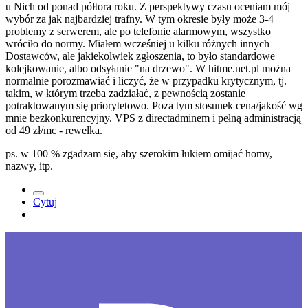
u Nich od ponad półtora roku. Z perspektywy czasu oceniam mój
wybór za jak najbardziej trafny. W tym okresie były może 3-4
problemy z serwerem, ale po telefonie alarmowym, wszystko
wróciło do normy. Miałem wcześniej u kilku różnych innych
Dostawców, ale jakiekolwiek zgłoszenia, to było standardowe
kolejkowanie, albo odsyłanie "na drzewo". W hitme.net.pl można
normalnie porozmawiać i liczyć, że w przypadku krytycznym, tj.
takim, w którym trzeba zadziałać, z pewnością zostanie
potraktowanym się priorytetowo. Poza tym stosunek cena/jakość wg
mnie bezkonkurencyjny. VPS z directadminem i pełną administracją
od 49 zł/mc - rewelka.
ps. w 100 % zgadzam się, aby szerokim łukiem omijać homy,
nazwy, itp.
Cytuj