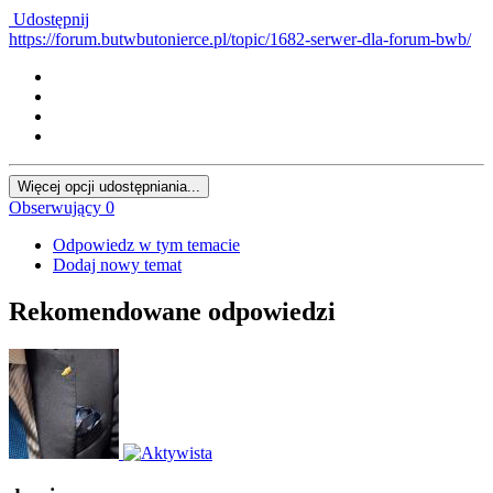
Udostępnij
https://forum.butwbutonierce.pl/topic/1682-serwer-dla-forum-bwb/
Więcej opcji udostępniania...
Obserwujący
0
Odpowiedz w tym temacie
Dodaj nowy temat
Rekomendowane odpowiedzi