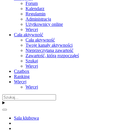
Forum
Kalendarz
Regulamin
Administracja
Użytkownicy online
Więcej
Cała aktywność
Cała aktywność
Twoje kanały aktywności
Nieprzeczytana zawartość
Zawartość, którą rozpocząłeś
Szukaj
Więcej
Czatbox
Ranking
Więcej
Więcej
Sala klubowa