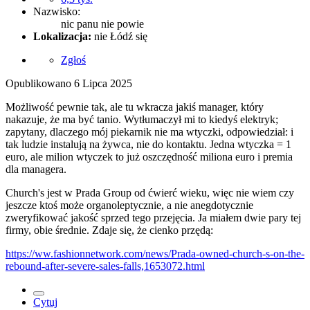
Nazwisko:
nic panu nie powie
Lokalizacja:
nie Łódź się
Zgłoś
Opublikowano
6 Lipca 2025
Możliwość pewnie tak, ale tu wkracza jakiś manager, który
nakazuje, że ma być tanio. Wytłumaczył mi to kiedyś elektryk;
zapytany, dlaczego mój piekarnik nie ma wtyczki, odpowiedział: i
tak ludzie instalują na żywca, nie do kontaktu. Jedna wtyczka = 1
euro, ale milion wtyczek to już oszczędność miliona euro i premia
dla managera.
Church's jest w Prada Group od ćwierć wieku, więc nie wiem czy
jeszcze ktoś może organoleptycznie, a nie anegdotycznie
zweryfikować jakość sprzed tego przejęcia. Ja miałem dwie pary tej
firmy, obie średnie. Zdaje się, że cienko przędą:
https://ww.fashionnetwork.com/news/Prada-owned-church-s-on-the-
rebound-after-severe-sales-falls,1653072.html
Cytuj