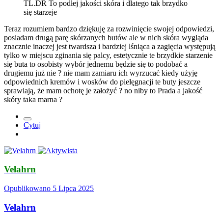
TL.DR To podłej jakości skóra i dlatego tak brzydko
się starzeje
Teraz rozumiem bardzo dziękuję za rozwinięcie swojej odpowiedzi,
posiadam drugą parę skórzanych butów ale w nich skóra wygląda
znacznie inaczej jest twardsza i bardziej lśniąca a zagięcia występują
tylko w miejscu zginania się palcy, estetycznie te brzydkie starzenie
się buta to osobisty wybór jednemu będzie się to podobać a
drugiemu już nie ? nie mam zamiaru ich wyrzucać kiedy użyję
odpowiednich kremów i wosków do pielęgnacji te buty jeszcze
sprawiają, że mam ochotę je założyć
?
no niby to Prada a jakość
skóry taka marna
?
Cytuj
Velahrn
Opublikowano
5 Lipca 2025
Velahrn