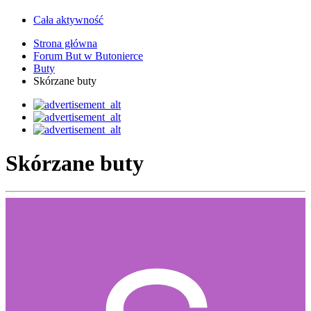
Cała aktywność
Strona główna
Forum But w Butonierce
Buty
Skórzane buty
Skórzane buty