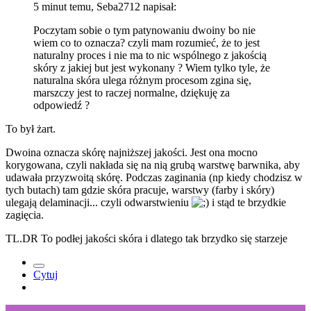
5 minut temu, Seba2712 napisał:
Poczytam sobie o tym patynowaniu dwoiny bo nie
wiem co to oznacza
?
czyli mam rozumieć, że to jest
naturalny proces i nie ma to nic wspólnego z jakością
skóry z jakiej but jest wykonany ? Wiem tylko tyle, że
naturalna skóra ulega różnym procesom zgina się,
marszczy jest to raczej normalne, dziękuję za
odpowiedź
?
To był żart.
Dwoina oznacza skórę najniższej jakości. Jest ona mocno
korygowana, czyli nakłada się na nią grubą warstwę barwnika, aby
udawała przyzwoitą skórę. Podczas zaginania (np kiedy chodzisz w
tych butach) tam gdzie skóra pracuje, warstwy (farby i skóry)
ulegają delaminacji... czyli odwarstwieniu
i stąd te brzydkie
zagięcia.
TL.DR To podłej jakości skóra i dlatego tak brzydko się starzeje
Cytuj