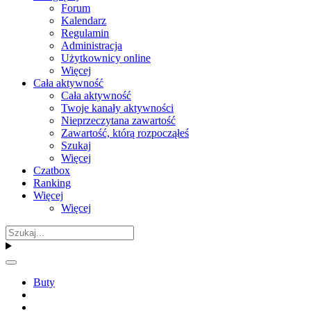
Forum
Kalendarz
Regulamin
Administracja
Użytkownicy online
Więcej
Cała aktywność
Cała aktywność
Twoje kanały aktywności
Nieprzeczytana zawartość
Zawartość, którą rozpocząłeś
Szukaj
Więcej
Czatbox
Ranking
Więcej
Więcej
Buty