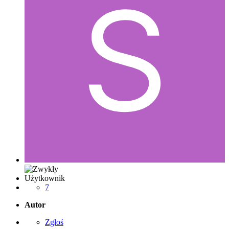
Użytkownik
7
Autor
Zgłoś