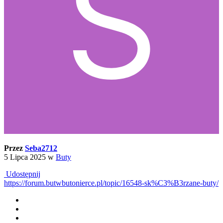
Przez
Seba2712
5 Lipca 2025
w
Buty
Udostępnij
https://forum.butwbutonierce.pl/topic/16548-sk%C3%B3rzane-buty/