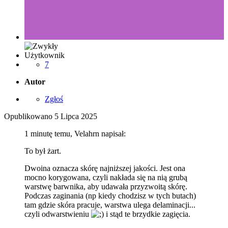
Użytkownik
7
Autor
Zgłoś
Opublikowano
5 Lipca 2025
1 minutę temu, Velahrn napisał:
To był żart.
Dwoina oznacza skórę najniższej jakości. Jest ona
mocno korygowana, czyli nakłada się na nią grubą
warstwę barwnika, aby udawała przyzwoitą skórę.
Podczas zaginania (np kiedy chodzisz w tych butach)
tam gdzie skóra pracuje, warstwa ulega delaminacji...
czyli odwarstwieniu
i stąd te brzydkie zagięcia.