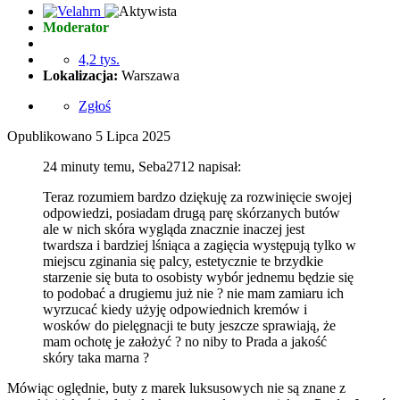
Moderator
4,2 tys.
Lokalizacja:
Warszawa
Zgłoś
Opublikowano
5 Lipca 2025
24 minuty temu, Seba2712 napisał:
Teraz rozumiem bardzo dziękuję za rozwinięcie swojej
odpowiedzi, posiadam drugą parę skórzanych butów
ale w nich skóra wygląda znacznie inaczej jest
twardsza i bardziej lśniąca a zagięcia występują tylko w
miejscu zginania się palcy, estetycznie te brzydkie
starzenie się buta to osobisty wybór jednemu będzie się
to podobać a drugiemu już nie ? nie mam zamiaru ich
wyrzucać kiedy użyję odpowiednich kremów i
wosków do pielęgnacji te buty jeszcze sprawiają, że
mam ochotę je założyć
?
no niby to Prada a jakość
skóry taka marna
?
Mówiąc oględnie, buty z marek luksusowych nie są znane z