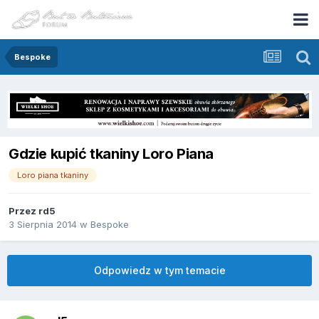
Bespoke
Gdzie kupić tkaniny Loro Piana
Loro piana tkaniny
Przez
rd5
3 Sierpnia 2014
w
Bespoke
Odpowiedz w tym temacie