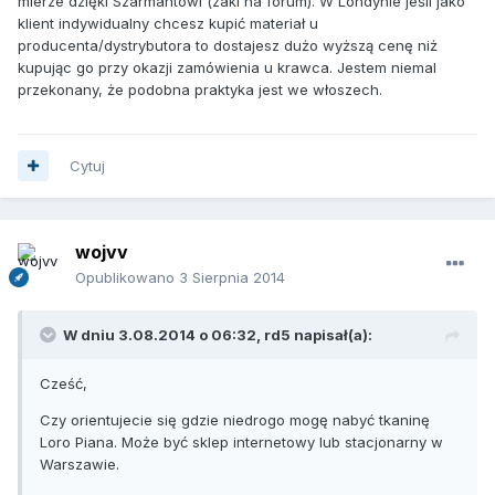
mierze dzięki Szarmantowi (zaki na forum). W Londynie jeśli jako
klient indywidualny chcesz kupić materiał u
producenta/dystrybutora to dostajesz dużo wyższą cenę niż
kupując go przy okazji zamówienia u krawca. Jestem niemal
przekonany, że podobna praktyka jest we włoszech.
Cytuj
wojvv
Opublikowano
3 Sierpnia 2014
W dniu 3.08.2014 o 06:32, rd5 napisał(a):
Cześć,
Czy orientujecie się gdzie niedrogo mogę nabyć tkaninę
Loro Piana. Może być sklep internetowy lub stacjonarny w
Warszawie.