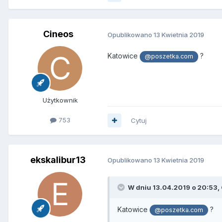
Cineos
Opublikowano
13 Kwietnia 2019
Katowice
?
@poszetka.com
Użytkownik
753
Cytuj
ekskalibur13
Opublikowano
13 Kwietnia 2019
W dniu 13.04.2019 o 20:53,
Katowice
?
@poszetka.com