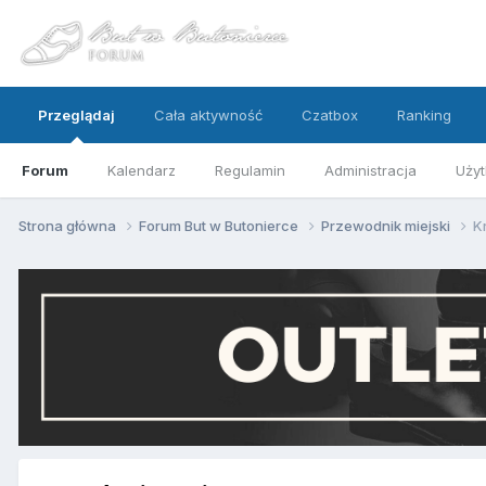
Przeglądaj
Cała aktywność
Czatbox
Ranking
Forum
Kalendarz
Regulamin
Administracja
Użyt
Strona główna
Forum But w Butonierce
Przewodnik miejski
K