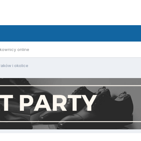
kownicy online
raków i okolice