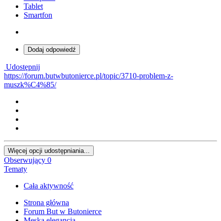
Tablet
Smartfon
Dodaj odpowiedź
Udostępnij
https://forum.butwbutonierce.pl/topic/3710-problem-z-
muszk%C4%85/
Więcej opcji udostępniania...
Obserwujący
0
Tematy
Cała aktywność
Strona główna
Forum But w Butonierce
Męska elegancja