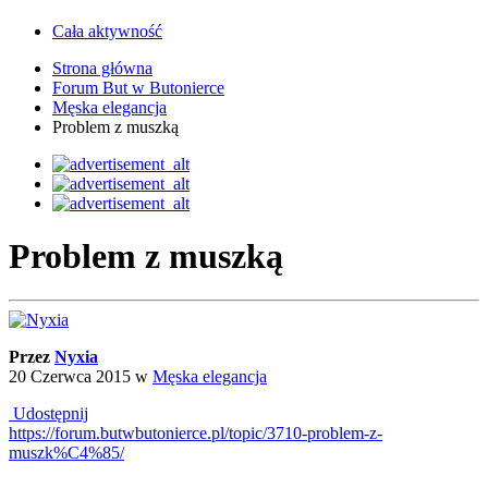
Cała aktywność
Strona główna
Forum But w Butonierce
Męska elegancja
Problem z muszką
Problem z muszką
Przez
Nyxia
20 Czerwca 2015
w
Męska elegancja
Udostępnij
https://forum.butwbutonierce.pl/topic/3710-problem-z-
muszk%C4%85/