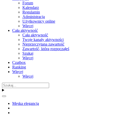
Forum
Kalendarz
Regulamin
Administracja
Użytkownicy online
Więcej
Cała aktywność
Cała aktywność
Twoje kanały aktywności
Nieprzeczytana zawartość
Zawartość, którą rozpocząłeś
Szukaj
Więcej
Czatbox
Ranking
Więcej
Więcej
Męska elegancja